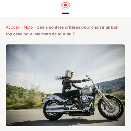
Accueil
›
Moto
›
Quels sont les critères pour choisir un bon
top case pour une moto de touring ?