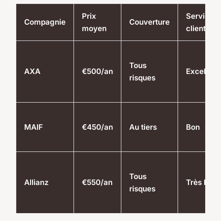
Prix
Service
Compagnie
Couverture
moyen
client
Tous
AXA
€500/an
Excellent
risques
MAIF
€450/an
Au tiers
Bon
Tous
Allianz
€550/an
Très bon
risques