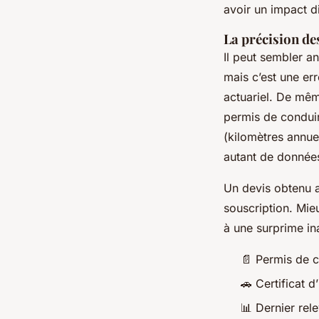
avoir un impact di
La précision de
Il peut sembler a
mais c’est une er
actuariel. De mêm
permis de conduire
(kilomètres annuel
autant de données 
Un devis obtenu a
souscription. Mie
à une surprime in
📄 Permis de c
🚗 Certificat d
📊 Dernier rel