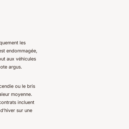
iquement les
e est endommagée,
ut aux véhicules
cote argus.
cendie ou le bris
valeur moyenne.
contrats incluent
d’hiver sur une