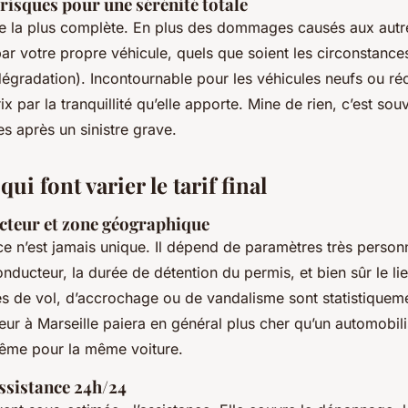
 risques pour une sérénité totale
re la plus complète. En plus des dommages causés aux autre
par votre propre véhicule, quels que soient les circonstances
dégradation). Incontournable pour les véhicules neufs ou réce
x par la tranquillité qu’elle apporte. Mine de rien, c’est sou
es après un sinistre grave.
qui font varier le tarif final
cteur et zone géographique
ce n’est jamais unique. Il dépend de paramètres très personne
nducteur, la durée de détention du permis, et bien sûr le li
ques de vol, d’accrochage ou de vandalisme sont statistiquem
ur à Marseille paiera en général plus cher qu’un automobil
même pour la même voiture.
assistance 24h/24