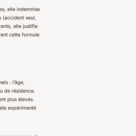
s, elle indemnise
 (accident seul,
nts, elle justifie
vent cette formule
ls : l’âge,
eu de résidence.
ent plus élevés.
iste expérimenté