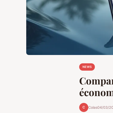
NEWS
Compara
économi
C
Colas
04/03/20